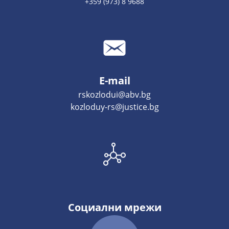
+359 (973) 8 9688
E-mail
rskozlodui@abv.bg
kozloduy-rs@justice.bg
Социални мрежи