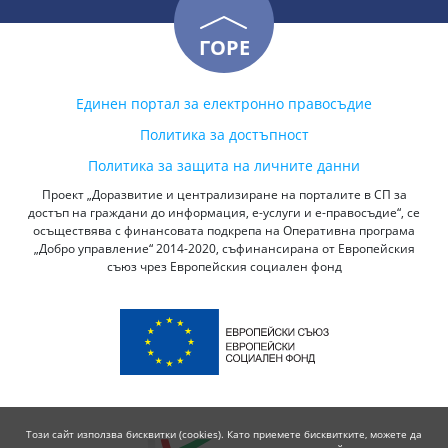
ГОРЕ
Единен портал за електронно правосъдие
Политика за достъпност
Политика за защита на личните данни
Проект „Доразвитие и централизиране на порталите в СП за
достъп на граждани до информация, е-услуги и е-правосъдие“, се
осъществява с финансовата подкрепа на Оперативна програма
„Добро управление“ 2014-2020, съфинансирана от Европейския
съюз чрез Европейския социален фонд
Този сайт използва бисквитки (cookies). Като приемете бисквитките, можете да